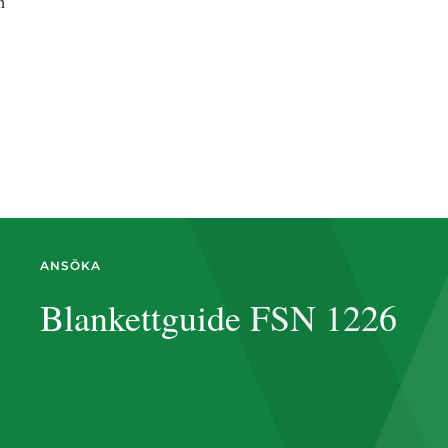
Forskarskattenämnden tar gärna emot ansökningar via vårt kontaktformulär. Du hittar formuläret på sidan 
ANSÖKA
Blankettguide FSN 1226