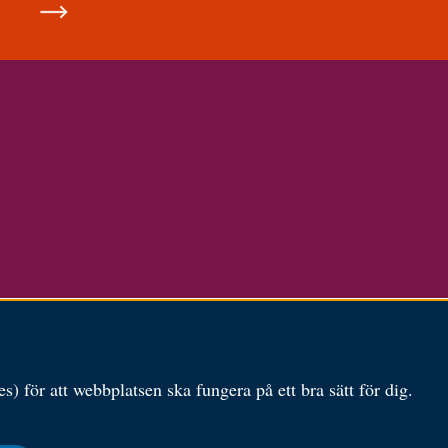
) för att webbplatsen ska fungera på ett bra sätt för dig.
Besöksadress: Karlavägen 108
Tel:
010-
Postadress: Box 24144,
kansliet
104 51 Stockholm