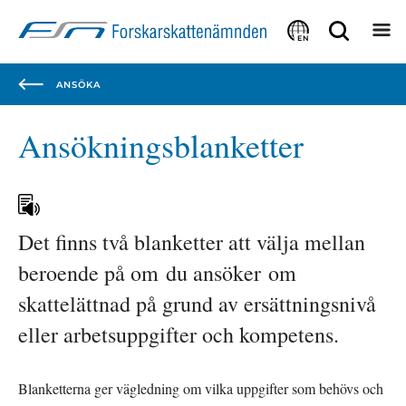
Focustrap
Focustrap
start
end
EN
ANSÖKA
Ansökningsblanketter
Det finns två blanketter att välja mellan 
beroende på om du ansöker om 
skattelättnad på grund av ersättningsnivå 
eller arbetsuppgifter och kompetens.
Blanketterna ger vägledning om vilka uppgifter som behövs och 