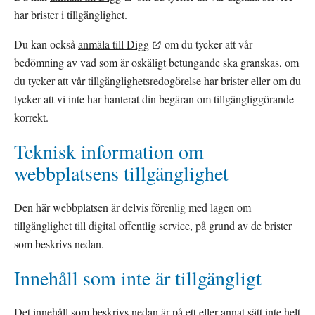
har brister i tillgänglighet.
Länk till annan webbplats.
Du kan också 
anmäla till Digg
 om du tycker att vår 
bedömning av vad som är oskäligt betungande ska granskas, om 
du tycker att vår tillgänglighetsredogörelse har brister eller om du 
tycker att vi inte har hanterat din begäran om tillgängliggörande 
korrekt.
Teknisk information om 
webbplatsens tillgänglighet
Den här webbplatsen är delvis förenlig med lagen om 
tillgänglighet till digital offentlig service, på grund av de brister 
som beskrivs nedan.
Innehåll som inte är tillgängligt
Det innehåll som beskrivs nedan är på ett eller annat sätt inte helt 