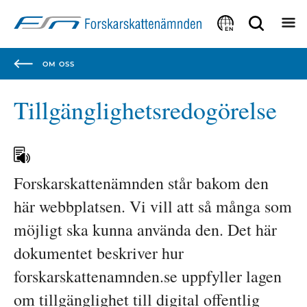
Focustrap
Focustrap
start
end
EN
OM OSS
Tillgänglighetsredogörelse
Forskarskattenämnden står bakom den 
här webbplatsen. Vi vill att så många som 
möjligt ska kunna använda den. Det här 
dokumentet beskriver hur 
forskarskattenamnden.se uppfyller lagen 
om tillgänglighet till digital offentlig 