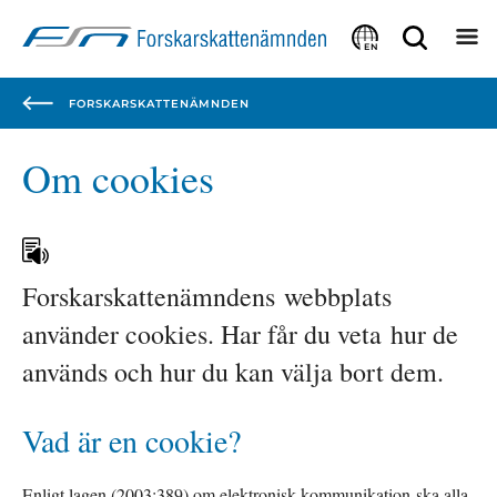
Focustrap
Focustrap
start
end
EN
FORSKARSKATTENÄMNDEN
Om cookies
Forskarskattenämndens webbplats 
använder cookies. Har får du veta hur de 
används och hur du kan välja bort dem.
Vad är en cookie?
Enligt lagen (2003:389) om elektronisk kommunikation ska alla 